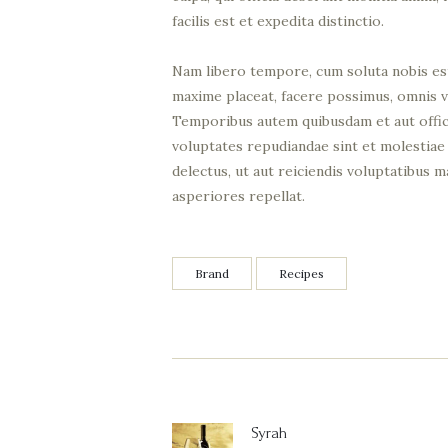
facilis est et expedita distinctio.
Nam libero tempore, cum soluta nobis est
maxime placeat, facere possimus, omnis 
Temporibus autem quibusdam et aut officii
voluptates repudiandae sint et molestiae
delectus, ut aut reiciendis voluptatibus 
asperiores repellat.
Brand
Recipes
Post
navigation
Syrah
Previous