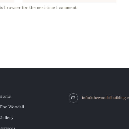
his browser for the next time I comment.
Home
info@thewoodallbuilding.
The Woodall
Gallery
Services