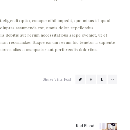
 eligendi optio, cumque nihil impedit, quo minus id, quod
voluptas assumenda est, omnis dolor repellendus.
s debitis aut rerum necessitatibus saepe eveniet, ut et
 non recusandae. Itaque earum rerum hic tenetur a sapiente
maiores alias consequatur aut perferendis doloribus
Share This Post
Red Blend
Next