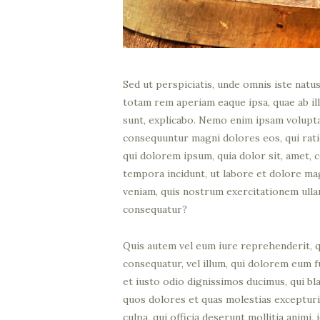
Sed ut perspiciatis, unde omnis iste nat
totam rem aperiam eaque ipsa, quae ab ill
sunt, explicabo. Nemo enim ipsam voluptat
consequuntur magni dolores eos, qui rat
qui dolorem ipsum, quia dolor sit, amet, 
tempora incidunt, ut labore et dolore m
veniam, quis nostrum exercitationem ulla
consequatur?
Quis autem vel eum iure reprehenderit, qu
consequatur, vel illum, qui dolorem eum f
et iusto odio dignissimos ducimus, qui bl
quos dolores et quas molestias excepturi 
culpa, qui officia deserunt mollitia anim