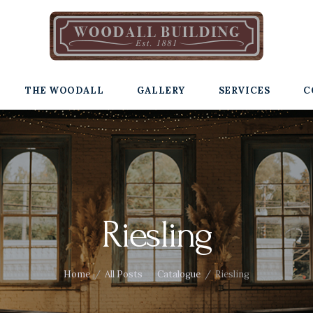
THE WOODALL
GALLERY
SERVICES
C
Riesling
Home
All Posts
Catalogue
Riesling