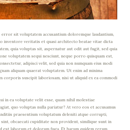
us error sit voluptatem accusantium doloremque laudantium,
o inventore veritatis et quasi architecto beatae vitae dicta
em, quia voluptas sit, aspernatur aut odit aut fugit, sed quia
ione voluptatem sequi nesciunt, neque porro quisquam est,
consectetur, adipisci velit, sed quia non numquam eius modi
agnam aliquam quaerat voluptatem. Ut enim ad minima
m corporis suscipit laboriosam, nisi ut aliquid ex ea commodi
i in ea voluptate velit esse, quam nihil molestiae
ugiat, quo voluptas nulla pariatur? At vero eos et accusamus
anditiis praesentium voluptatum deleniti atque corrupti,
sint, obcaecati cupiditate non provident, similique sunt in
i, id est laborum et dolorum fuga. Et harum quidem rerum