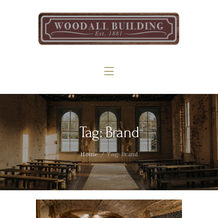
Home
The Woodall
Gallery
Services
Contact
Tag: Brand
Home
Tag: Brand