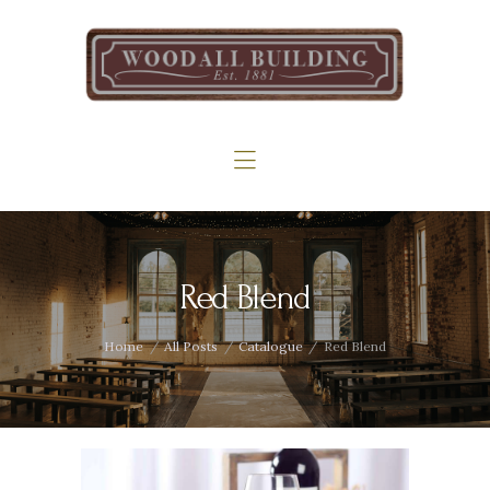
Home
The Woodall
Gallery
Services
Contact
Red Blend
Home
All Posts
Catalogue
Red Blend