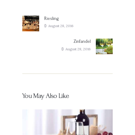
Post
navigation
Riesling
Previous
post:
August 28, 2016
Zinfandel
Next
post:
August 28, 2016
You May Also Like