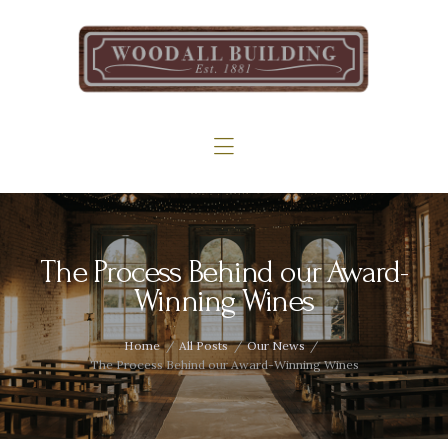
Home
The Woodall
Gallery
Services
Contact
The Process Behind our Award-
Winning Wines
Home
All Posts
Our News
The Process Behind our Award-Winning Wines