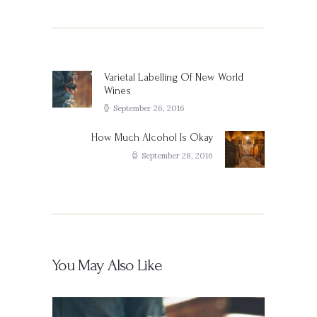
Post
navigation
Varietal Labelling Of New World
Previous
Wines
post:
September 26, 2016
How Much Alcohol Is Okay
Next
post:
September 28, 2016
You May Also Like