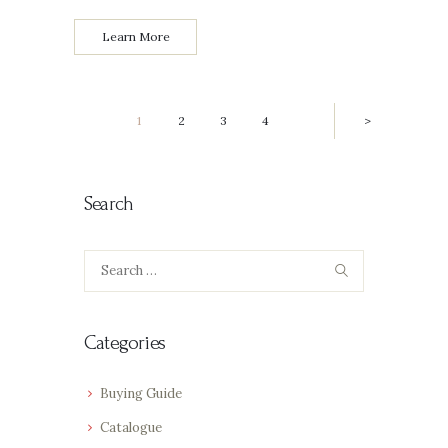
Learn More
Posts
PAGE
1
PAGE
2
PAGE
3
PAGE
4
>
pagination
Search
Search
for:
Categories
Buying Guide
Catalogue