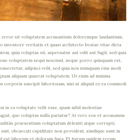
us error sit voluptatem accusantium doloremque laudantium,
o inventore veritatis et quasi architecto beatae vitae dicta
em, quia voluptas sit, aspernatur aut odit aut fugit, sed quia
ione voluptatem sequi nesciunt, neque porro quisquam est,
consectetur, adipisci velit, sed quia non numquam eius modi
agnam aliquam quaerat voluptatem. Ut enim ad minima
m corporis suscipit laboriosam, nisi ut aliquid ex ea commodi
i in ea voluptate velit esse, quam nihil molestiae
ugiat, quo voluptas nulla pariatur? At vero eos et accusamus
anditiis praesentium voluptatum deleniti atque corrupti,
sint, obcaecati cupiditate non provident, similique sunt in
i, id est laborum et dolorum fuga. Et harum quidem rerum