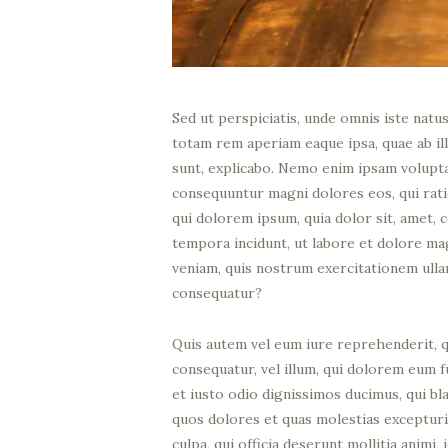
Sed ut perspiciatis, unde omnis iste nat
totam rem aperiam eaque ipsa, quae ab ill
sunt, explicabo. Nemo enim ipsam voluptat
consequuntur magni dolores eos, qui rat
qui dolorem ipsum, quia dolor sit, amet, 
tempora incidunt, ut labore et dolore m
veniam, quis nostrum exercitationem ulla
consequatur?
Quis autem vel eum iure reprehenderit, qu
consequatur, vel illum, qui dolorem eum f
et iusto odio dignissimos ducimus, qui bl
quos dolores et quas molestias excepturi 
culpa, qui officia deserunt mollitia anim