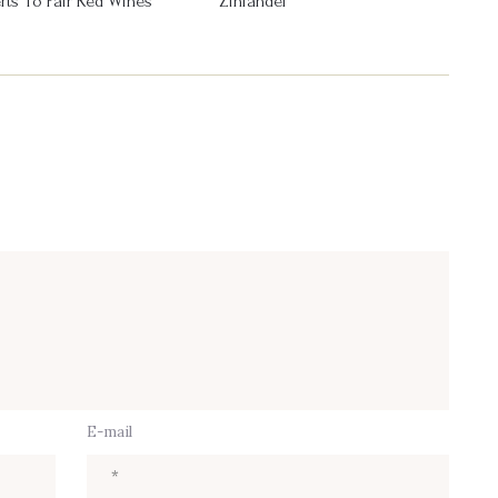
rts To Pair Red Wines
Zinfandel
E-mail