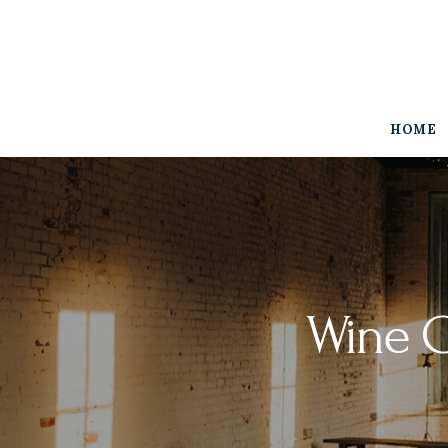
Home
The Woodall
Gallery
HOME
Services
Contact
Wine G