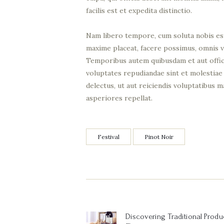
facilis est et expedita distinctio.
Nam libero tempore, cum soluta nobis est
maxime placeat, facere possimus, omnis 
Temporibus autem quibusdam et aut officii
voluptates repudiandae sint et molestiae
delectus, ut aut reiciendis voluptatibus 
asperiores repellat.
Festival
Pinot Noir
Post
navigation
Discovering Traditional Produ
Previous