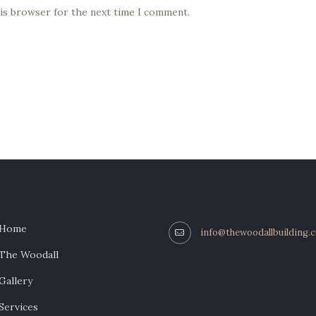
his browser for the next time I comment.
Home
info@thewoodallbuilding.
The Woodall
Gallery
Services