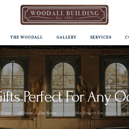
THE WOODALL
GALLERY
SERVICES
C
ifts Perfect For Any O
Home
All Posts
Our News
Wine Gifts Perfect For Any Occasion