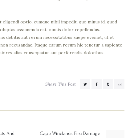
 eligendi optio, cumque nihil impedit, quo minus id, quod
voluptas assumenda est, omnis dolor repellendus.
s debitis aut rerum necessitatibus saepe eveniet, ut et
 non recusandae. Itaque earum rerum hic tenetur a sapiente
maiores alias consequatur aut perferendis doloribus
Share This Post
cts And
Cape Winelands Fire Damage
Next