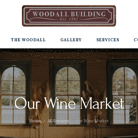
THE WOODALL
GALLERY
SERVICES
C
Our Wine Market
Home
All Services
Our Wine Market