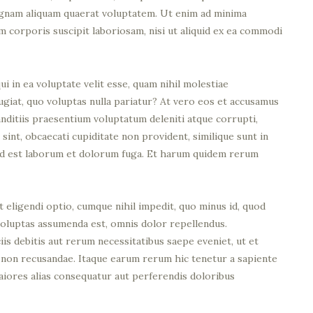
agnam aliquam quaerat voluptatem. Ut enim ad minima
m corporis suscipit laboriosam, nisi ut aliquid ex ea commodi
i in ea voluptate velit esse, quam nihil molestiae
ugiat, quo voluptas nulla pariatur? At vero eos et accusamus
anditiis praesentium voluptatum deleniti atque corrupti,
sint, obcaecati cupiditate non provident, similique sunt in
i, id est laborum et dolorum fuga. Et harum quidem rerum
 eligendi optio, cumque nihil impedit, quo minus id, quod
voluptas assumenda est, omnis dolor repellendus.
s debitis aut rerum necessitatibus saepe eveniet, ut et
 non recusandae. Itaque earum rerum hic tenetur a sapiente
maiores alias consequatur aut perferendis doloribus