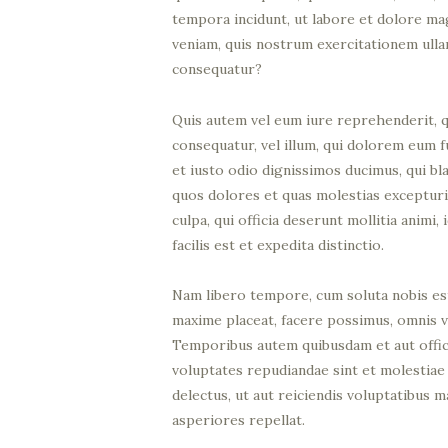
tempora incidunt, ut labore et dolore m
veniam, quis nostrum exercitationem ulla
consequatur?
Quis autem vel eum iure reprehenderit, qu
consequatur, vel illum, qui dolorem eum f
et iusto odio dignissimos ducimus, qui bl
quos dolores et quas molestias excepturi 
culpa, qui officia deserunt mollitia anim
facilis est et expedita distinctio.
Nam libero tempore, cum soluta nobis est
maxime placeat, facere possimus, omnis 
Temporibus autem quibusdam et aut officii
voluptates repudiandae sint et molestiae
delectus, ut aut reiciendis voluptatibus 
asperiores repellat.