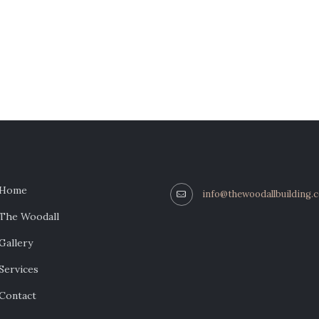
Home
info@thewoodallbuilding.
The Woodall
Gallery
Services
Contact