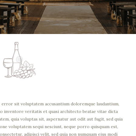
us error sit voluptatem accusantium doloremque laudantium,
o inventore veritatis et quasi architecto beatae vitae dicta
em, quia voluptas sit, aspernatur aut odit aut fugit, sed quia
ione voluptatem sequi nesciunt, neque porro quisquam est,
consectetur, adipisci velit, sed quia non numquam eius modi