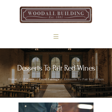
Home
The Woodall
Gallery
Services
Contact
Desserts To Pair Red Wines
Home
All Posts
Food Pairings
Desserts To Pair Red Wines