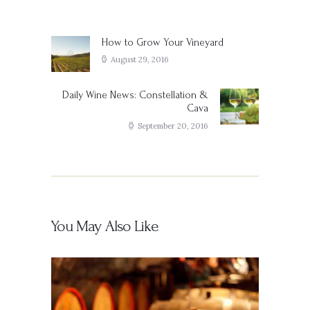
Post
navigation
How to Grow Your Vineyard
Previous
post:
August 29, 2016
Daily Wine News: Constellation &
Next
Cava
post:
September 20, 2016
You May Also Like