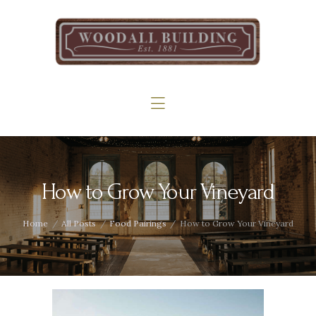
Home
The Woodall
Gallery
Services
Contact
How to Grow Your Vineyard
Home
All Posts
Food Pairings
How to Grow Your Vineyard