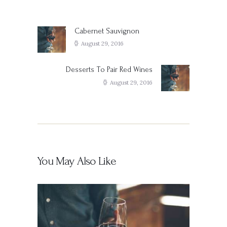
Post
navigation
Cabernet Sauvignon
Previous
post:
August 29, 2016
Desserts To Pair Red Wines
Next
post:
August 29, 2016
You May Also Like