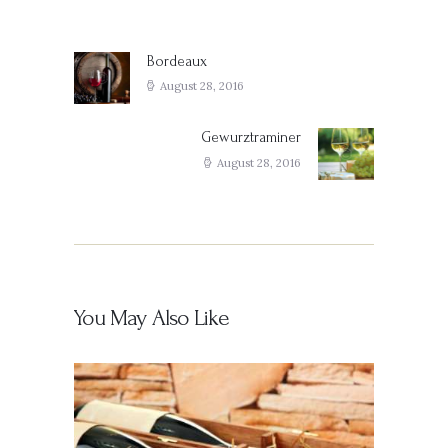
Post
navigation
Bordeaux
Previous
post:
August 28, 2016
Gewurztraminer
Next
post:
August 28, 2016
You May Also Like