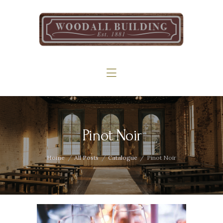
Home
The Woodall
Gallery
Services
Contact
Pinot Noir
Home
All Posts
Catalogue
Pinot Noir